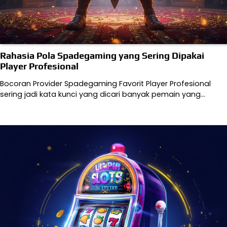
Rahasia Pola Spadegaming yang Sering Dipakai
Player Profesional
Bocoran Provider Spadegaming Favorit Player Profesional
sering jadi kata kunci yang dicari banyak pemain yang…