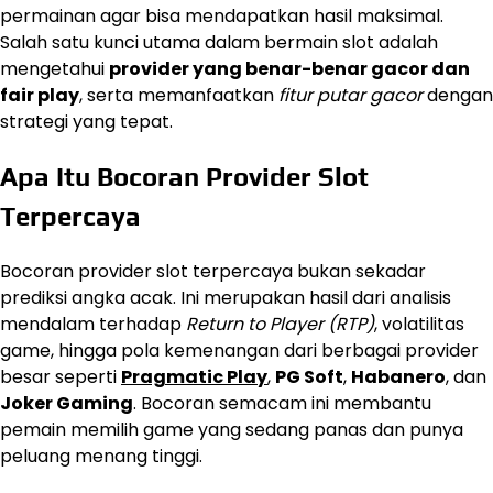
permainan agar bisa mendapatkan hasil maksimal.
Salah satu kunci utama dalam bermain slot adalah
mengetahui
provider yang benar-benar gacor dan
fair play
, serta memanfaatkan
fitur putar gacor
dengan
strategi yang tepat.
Apa Itu Bocoran Provider Slot
Terpercaya
Bocoran provider slot terpercaya bukan sekadar
prediksi angka acak. Ini merupakan hasil dari analisis
mendalam terhadap
Return to Player (RTP)
, volatilitas
game, hingga pola kemenangan dari berbagai provider
besar seperti
Pragmatic Play
,
PG Soft
,
Habanero
, dan
Joker Gaming
. Bocoran semacam ini membantu
pemain memilih game yang sedang panas dan punya
peluang menang tinggi.