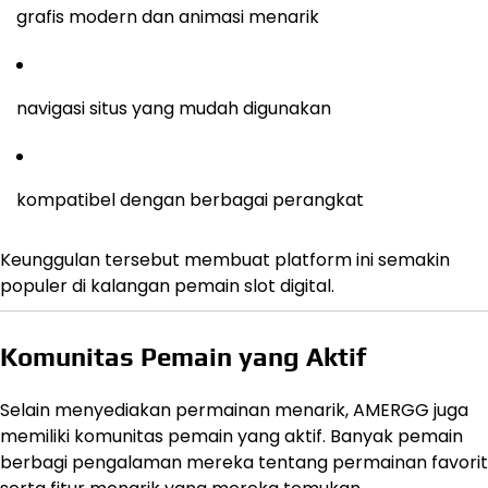
grafis modern dan animasi menarik
navigasi situs yang mudah digunakan
kompatibel dengan berbagai perangkat
Keunggulan tersebut membuat platform ini semakin
populer di kalangan pemain slot digital.
Komunitas Pemain yang Aktif
Selain menyediakan permainan menarik, AMERGG juga
memiliki komunitas pemain yang aktif. Banyak pemain
berbagi pengalaman mereka tentang permainan favorit