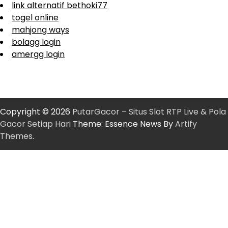
link alternatif bethoki77
togel online
mahjong ways
bolagg login
amergg login
Copyright © 2026
PutarGacor – Situs Slot RTP Live & Pola
Gacor Setiap Hari
Theme: Essence News By
Artify
Themes
.