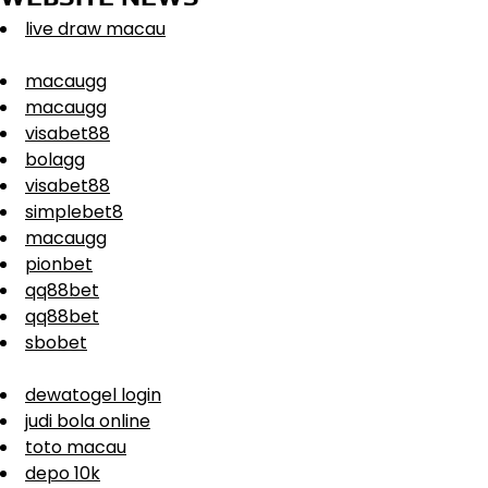
live draw macau
macaugg
macaugg
visabet88
bolagg
visabet88
simplebet8
macaugg
pionbet
qq88bet
qq88bet
sbobet
dewatogel login
judi bola online
toto macau
depo 10k