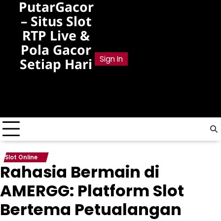
PutarGacor
Skip
to
– Situs Slot
content
RTP Live &
Pola Gacor
Sign In
Setiap Hari
“Putar Sekali, Cuan
Berkali! Temukan
Pola Slot Paling
Gacor Hari Ini.”
Slot Online
Rahasia Bermain di
AMERGG: Platform Slot
Bertema Petualangan