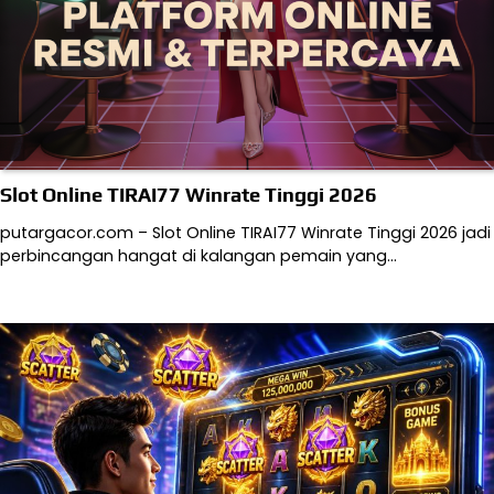
Slot Online TIRAI77 Winrate Tinggi 2026
putargacor.com – Slot Online TIRAI77 Winrate Tinggi 2026 jadi
perbincangan hangat di kalangan pemain yang…