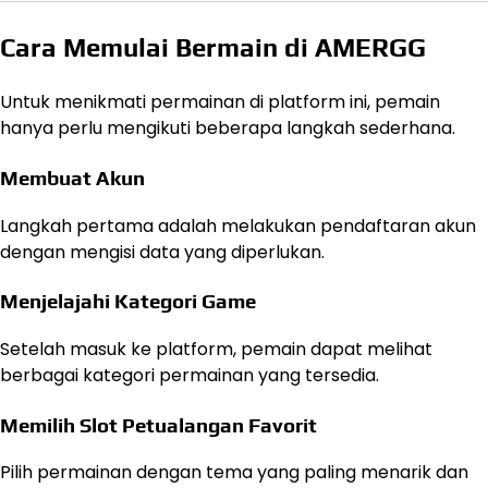
Cara Memulai Bermain di AMERGG
Untuk menikmati permainan di platform ini, pemain
hanya perlu mengikuti beberapa langkah sederhana.
Membuat Akun
Langkah pertama adalah melakukan pendaftaran akun
dengan mengisi data yang diperlukan.
Menjelajahi Kategori Game
Setelah masuk ke platform, pemain dapat melihat
berbagai kategori permainan yang tersedia.
Memilih Slot Petualangan Favorit
Pilih permainan dengan tema yang paling menarik dan