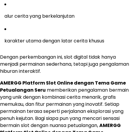
alur cerita yang berkelanjutan
karakter utama dengan latar cerita khusus
Dengan perkembangan ini, slot digital tidak hanya
menjadi permainan sederhana, tetapi juga pengalaman
hiburan interaktif.
AMERGG Platform Slot Online dengan Tema Game
Petualangan Seru
memberikan pengalaman bermain
yang unik dengan kombinasi cerita menarik, grafis
memukau, dan fitur permainan yang inovatif. Setiap
permainan terasa seperti perjalanan eksplorasi yang
penuh kejutan. Bagi siapa pun yang mencari sensasi
bermain slot dengan nuansa petualangan,
AMERGG