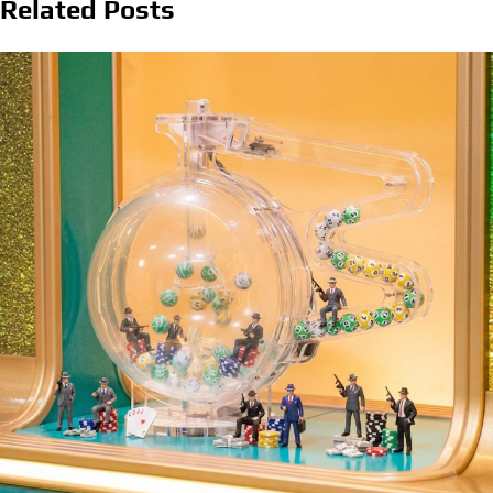
Related Posts