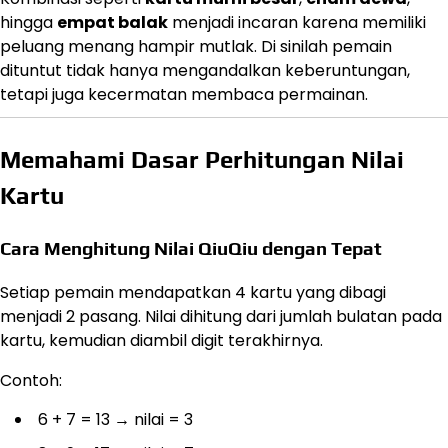
hingga
empat balak
menjadi incaran karena memiliki
peluang menang hampir mutlak. Di sinilah pemain
dituntut tidak hanya mengandalkan keberuntungan,
tetapi juga kecermatan membaca permainan.
Memahami Dasar Perhitungan Nilai
Kartu
Cara Menghitung Nilai QiuQiu dengan Tepat
Setiap pemain mendapatkan 4 kartu yang dibagi
menjadi 2 pasang. Nilai dihitung dari jumlah bulatan pada
kartu, kemudian diambil digit terakhirnya.
Contoh:
6 + 7 = 13 → nilai = 3