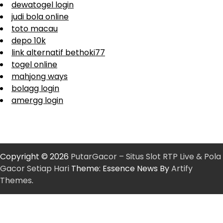
dewatogel login
judi bola online
toto macau
depo 10k
link alternatif bethoki77
togel online
mahjong ways
bolagg login
amergg login
Copyright © 2026
PutarGacor – Situs Slot RTP Live & Pola
Gacor Setiap Hari
Theme: Essence News By
Artify
Themes
.