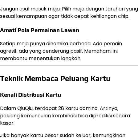
Jangan asal masuk meja. Pilih meja dengan taruhan yang
sesuai kemampuan agar tidak cepat kehilangan chip.
Amati Pola Permainan Lawan
Setiap meja punya dinamika berbeda. Ada pemain
agresif, ada yang cenderung pasif. Memahami ini
membantu menentukan langkah.
Teknik Membaca Peluang Kartu
Kenali Distribusi Kartu
Dalam QiuQiu, terdapat 28 kartu domino. Artinya,
peluang kemunculan kombinasi bisa diprediksi secara
kasar.
Jika banyak kartu besar sudah keluar, kemungkinan