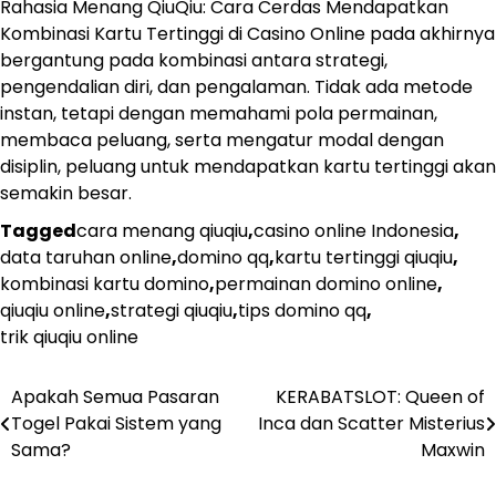
Rahasia Menang QiuQiu: Cara Cerdas Mendapatkan
Kombinasi Kartu Tertinggi di Casino Online pada akhirnya
bergantung pada kombinasi antara strategi,
pengendalian diri, dan pengalaman. Tidak ada metode
instan, tetapi dengan memahami pola permainan,
membaca peluang, serta mengatur modal dengan
disiplin, peluang untuk mendapatkan kartu tertinggi akan
semakin besar.
Tagged
cara menang qiuqiu
,
casino online Indonesia
,
data taruhan online
,
domino qq
,
kartu tertinggi qiuqiu
,
kombinasi kartu domino
,
permainan domino online
,
qiuqiu online
,
strategi qiuqiu
,
tips domino qq
,
trik qiuqiu online
Apakah Semua Pasaran
KERABATSLOT: Queen of
Post
Togel Pakai Sistem yang
Inca dan Scatter Misterius
navigation
Sama?
Maxwin