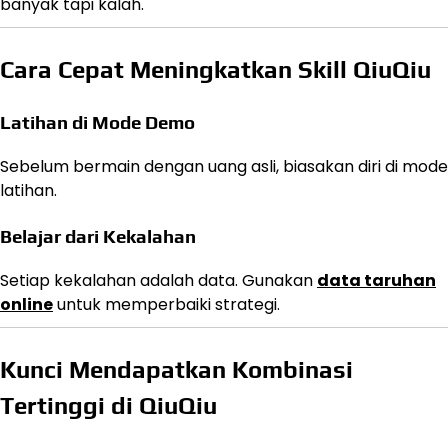
banyak tapi kalah.
Cara Cepat Meningkatkan Skill QiuQiu
Latihan di Mode Demo
Sebelum bermain dengan uang asli, biasakan diri di mode
latihan.
Belajar dari Kekalahan
Setiap kekalahan adalah data. Gunakan
data taruhan
online
untuk memperbaiki strategi.
Kunci Mendapatkan Kombinasi
Tertinggi di QiuQiu