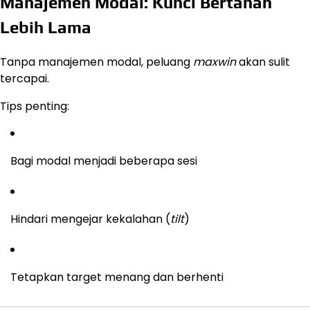
Manajemen Modal: Kunci Bertahan
Lebih Lama
Tanpa manajemen modal, peluang
maxwin
akan sulit
tercapai.
Tips penting:
Bagi modal menjadi beberapa sesi
Hindari mengejar kekalahan (
tilt
)
Tetapkan target menang dan berhenti