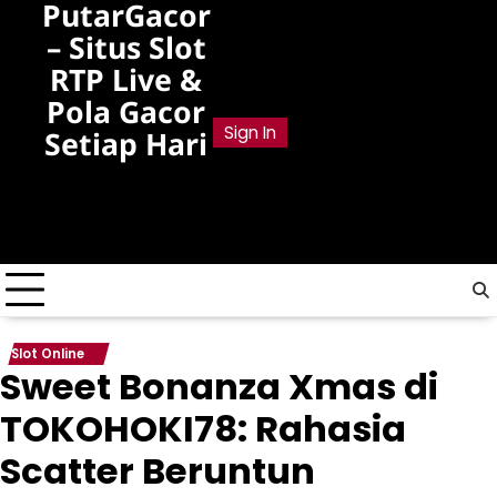
PutarGacor
Skip
to
– Situs Slot
content
RTP Live &
Pola Gacor
Sign In
Setiap Hari
“Putar Sekali, Cuan
Berkali! Temukan
Pola Slot Paling
Gacor Hari Ini.”
Slot Online
Sweet Bonanza Xmas di
TOKOHOKI78: Rahasia
Scatter Beruntun