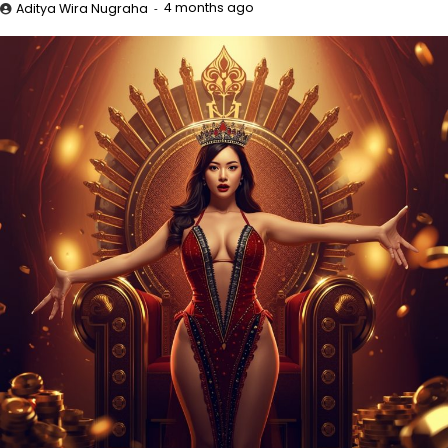
4 months ago
Aditya Wira Nugraha