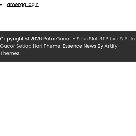
amergg login
Copyright © 2026
PutarGacor – Situs Slot RTP Live & Pola
Gacor Setiap Hari
Theme: Essence News By
Artify
Themes
.