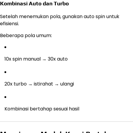
Kombinasi Auto dan Turbo
Setelah menemukan pola, gunakan auto spin untuk
efisiensi.
Beberapa pola umum:
10x spin manual → 30x auto
20x turbo → istirahat → ulangi
Kombinasi bertahap sesuai hasil