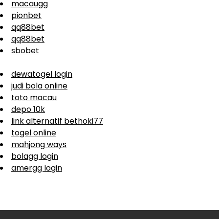
macaugg
pionbet
qq88bet
qq88bet
sbobet
dewatogel login
judi bola online
toto macau
depo 10k
link alternatif bethoki77
togel online
mahjong ways
bolagg login
amergg login