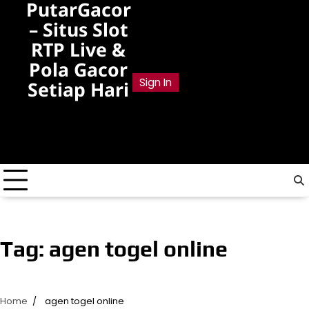
PutarGacor
Skip
to
– Situs Slot
content
RTP Live &
Pola Gacor
Sign In
Setiap Hari
“Putar Sekali, Cuan
Berkali! Temukan
Pola Slot Paling
Gacor Hari Ini.”
Tag:
agen togel online
Home
agen togel online