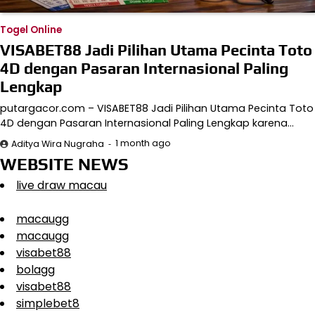
Togel Online
VISABET88 Jadi Pilihan Utama Pecinta Toto
4D dengan Pasaran Internasional Paling
Lengkap
putargacor.com – VISABET88 Jadi Pilihan Utama Pecinta Toto
4D dengan Pasaran Internasional Paling Lengkap karena…
1 month ago
Aditya Wira Nugraha
WEBSITE NEWS
live draw macau
macaugg
macaugg
visabet88
bolagg
visabet88
simplebet8