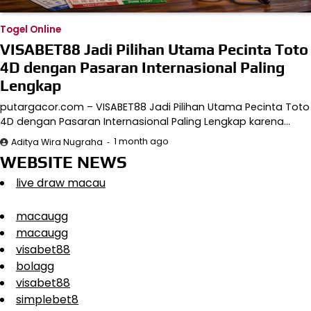
Togel Online
VISABET88 Jadi Pilihan Utama Pecinta Toto
4D dengan Pasaran Internasional Paling
Lengkap
putargacor.com – VISABET88 Jadi Pilihan Utama Pecinta Toto
4D dengan Pasaran Internasional Paling Lengkap karena…
1 month ago
Aditya Wira Nugraha
WEBSITE NEWS
live draw macau
macaugg
macaugg
visabet88
bolagg
visabet88
simplebet8