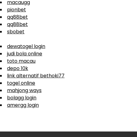
macaugg
pionbet
qq88bet
qq88bet
sbobet
dewatogel login
judi bola online
toto macau
depo 10k
link alternatif bethoki77
togel online
mahjong ways
bolagg login
amergg login