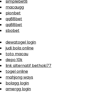
simplebet8
macaugg
pionbet
qq88bet
qq88bet
sbobet
dewatogel login
judi bola online
toto macau
depo 10k
link alternatif bethoki77
togel online
mahjong ways
bolagg login
amergg login