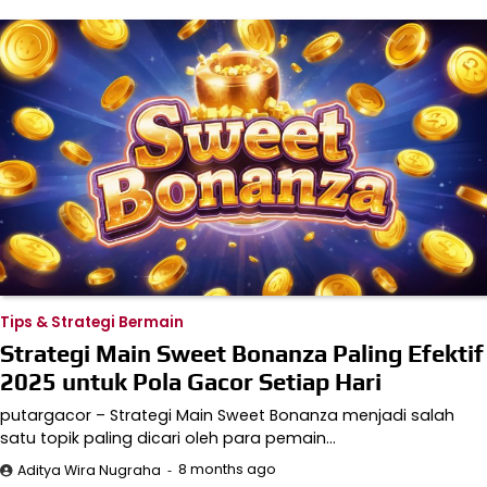
Tips & Strategi Bermain
Strategi Main Sweet Bonanza Paling Efektif
2025 untuk Pola Gacor Setiap Hari
putargacor – Strategi Main Sweet Bonanza menjadi salah
satu topik paling dicari oleh para pemain…
8 months ago
Aditya Wira Nugraha