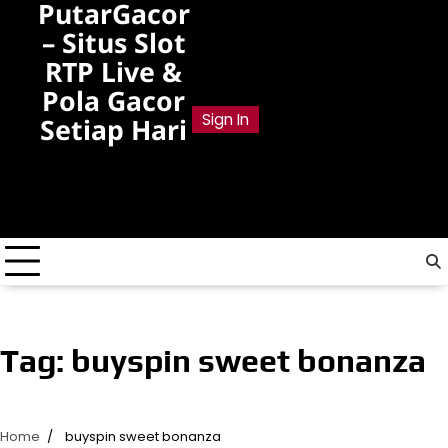
PutarGacor
Skip
to
– Situs Slot
content
RTP Live &
Pola Gacor
Sign In
Setiap Hari
“Putar Sekali, Cuan
Berkali! Temukan
Pola Slot Paling
Gacor Hari Ini.”
Tag:
buyspin sweet bonanza
Home
buyspin sweet bonanza