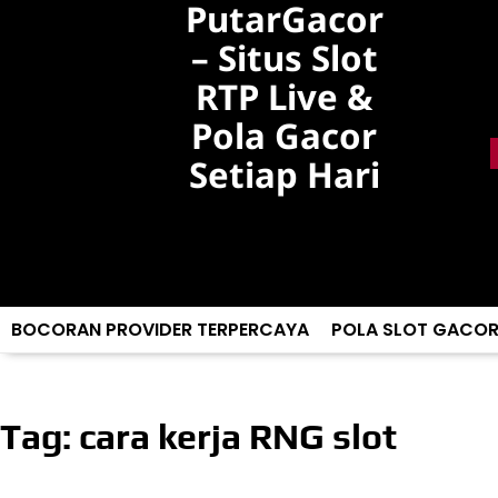
PutarGacor
Skip
to
– Situs Slot
content
RTP Live &
Pola Gacor
Setiap Hari
“Putar Sekali, Cuan
Berkali! Temukan Pola
Slot Paling Gacor Hari
Ini.”
BOCORAN PROVIDER TERPERCAYA
POLA SLOT GACO
Tag:
cara kerja RNG slot