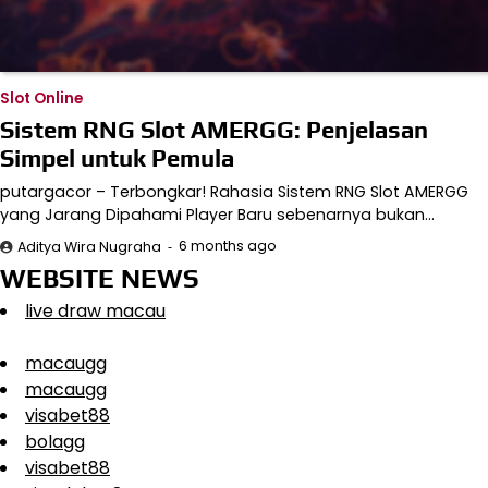
Slot Online
Sistem RNG Slot AMERGG: Penjelasan
Simpel untuk Pemula
putargacor – Terbongkar! Rahasia Sistem RNG Slot AMERGG
yang Jarang Dipahami Player Baru sebenarnya bukan…
6 months ago
Aditya Wira Nugraha
WEBSITE NEWS
live draw macau
macaugg
macaugg
visabet88
bolagg
visabet88