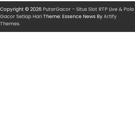
Copyright © 2026
PutarGacor – Situs Slot RTP Live & Pola
Gacor Setiap Hari
Theme: Essence News By
Artify
Themes
.