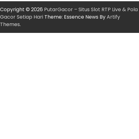
Copyright © 2026
PutarGacor – Situs Slot RTP Live & Pola
Gacor Setiap Hari
Theme: Essence News By
Artify
Themes
.