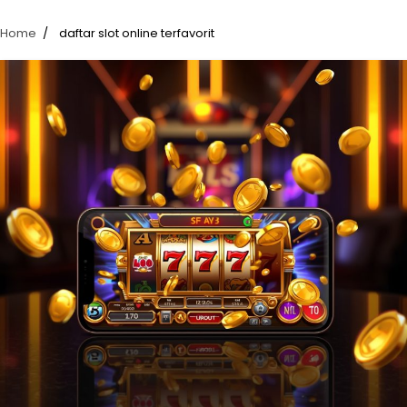
Home
daftar slot online terfavorit