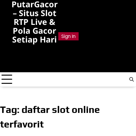
PutarGacor
Skip
to
– Situs Slot
content
RTP Live &
Pola Gacor
Sign In
Setiap Hari
“Putar Sekali, Cuan
Berkali! Temukan
Pola Slot Paling
Gacor Hari Ini.”
Tag:
daftar slot online
terfavorit