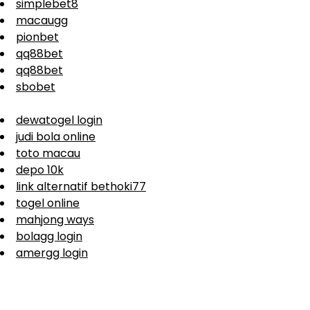
simplebet8
macaugg
pionbet
qq88bet
qq88bet
sbobet
dewatogel login
judi bola online
toto macau
depo 10k
link alternatif bethoki77
togel online
mahjong ways
bolagg login
amergg login