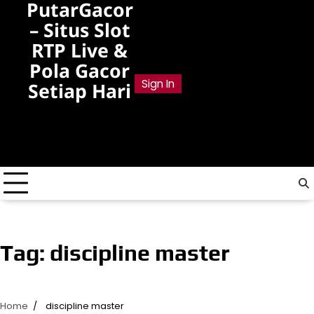
PutarGacor
Skip
to
– Situs Slot
content
RTP Live &
Pola Gacor
Sign In
Setiap Hari
“Putar Sekali, Cuan
Berkali! Temukan
Pola Slot Paling
Gacor Hari Ini.”
Tag:
discipline master
Home
discipline master