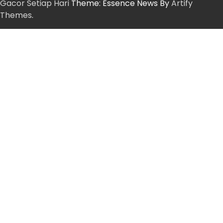
Gacor Setiap Hari
Theme: Essence News By
Artify
Themes
.