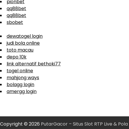
pionbet
qq88bet
qq88bet
sbobet
dewatogel login
judi bola online
toto macau
depo 10k
link alternatif bethoki77
togel online
mahjong ways
bolagg login
amergg login
Copyright © 2026
PutarGacor – Situs Slot RTP Live & Pola