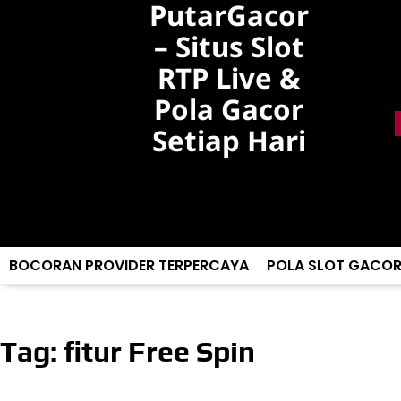
PutarGacor
Skip
to
– Situs Slot
content
RTP Live &
Pola Gacor
Setiap Hari
“Putar Sekali, Cuan
Berkali! Temukan Pola
Slot Paling Gacor Hari
Ini.”
BOCORAN PROVIDER TERPERCAYA
POLA SLOT GACO
Tag:
fitur Free Spin