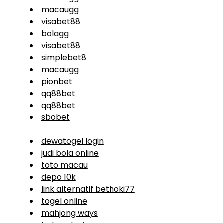
macaugg
visabet88
bolagg
visabet88
simplebet8
macaugg
pionbet
qq88bet
qq88bet
sbobet
dewatogel login
judi bola online
toto macau
depo 10k
link alternatif bethoki77
togel online
mahjong ways