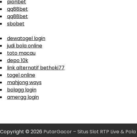
pionbet
qq88bet
qq88bet
sbobet
dewatogel login
judi bola online
toto macau
depo 10k
link alternatif bethoki77
togel online
mahjong ways
bolagg login
amergg login
Copyright © 2026
PutarGacor – Situs Slot RTP Live & Pola