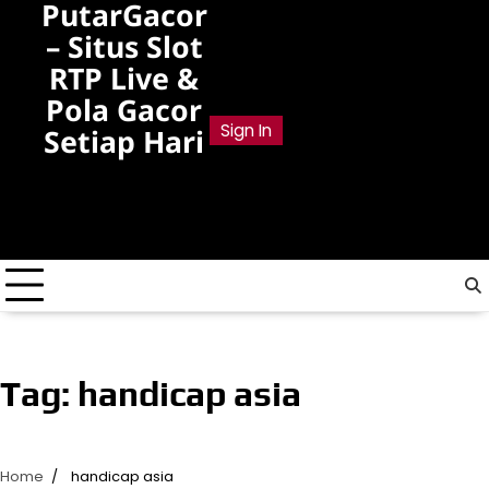
PutarGacor
Skip
to
– Situs Slot
content
RTP Live &
Pola Gacor
Sign In
Setiap Hari
“Putar Sekali, Cuan
Berkali! Temukan
Pola Slot Paling
Gacor Hari Ini.”
Tag:
handicap asia
Home
handicap asia