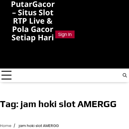
PutarGacor
Skip
to
– Situs Slot
content
RTP Live &
Pola Gacor
Sign In
Setiap Hari
“Putar Sekali, Cuan
Berkali! Temukan
Pola Slot Paling
Gacor Hari Ini.”
Tag:
jam hoki slot AMERGG
Home
jam hoki slot AMERGG