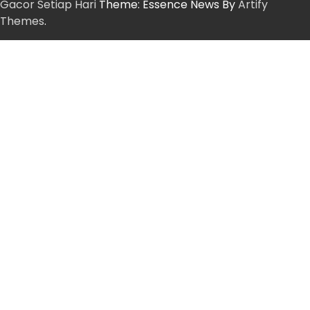
Gacor Setiap Hari
Theme: Essence News By
Artify
Themes
.