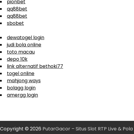
pionbet
qq88bet
qq88bet
sbobet
dewatogel login
judi bola online
toto macau
depo 10k
link alternatif bethoki77
togel online
mahjong ways
bolagg login
amergg login
Copyright © 2026
PutarGacor – Situs Slot RTP Live & Pola