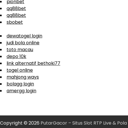
pionbet
qq88bet
qq88bet
sbobet
dewatogel login
judi bola online
toto macau
depo 10k
link alternatif bethoki77
togel online
mahjong ways
bolagg login
amergg login
Copyright © 2026
PutarGacor – Situs Slot RTP Live & Pola