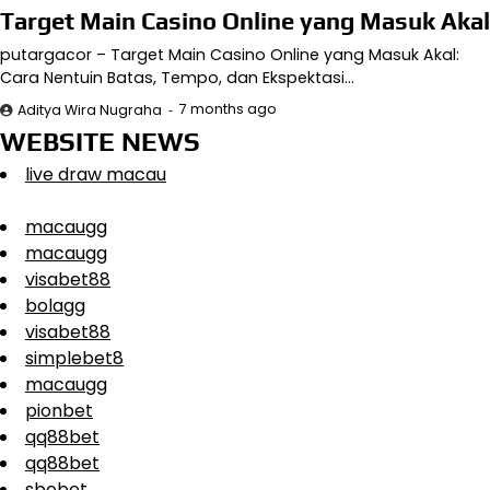
Target Main Casino Online yang Masuk Akal
putargacor – Target Main Casino Online yang Masuk Akal:
Cara Nentuin Batas, Tempo, dan Ekspektasi…
7 months ago
Aditya Wira Nugraha
WEBSITE NEWS
live draw macau
macaugg
macaugg
visabet88
bolagg
visabet88
simplebet8
macaugg
pionbet
qq88bet
qq88bet
sbobet