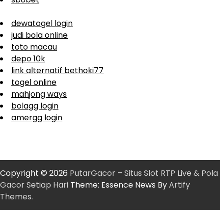
dewatogel login
judi bola online
toto macau
depo 10k
link alternatif bethoki77
togel online
mahjong ways
bolagg login
amergg login
Copyright © 2026
PutarGacor – Situs Slot RTP Live & Pola
Gacor Setiap Hari
Theme: Essence News By
Artify
Themes
.