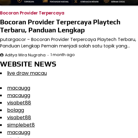
Bocoran Provider Terpercaya
Bocoran Provider Terpercaya Playtech
Terbaru, Panduan Lengkap
putargacor – Bocoran Provider Terpercaya Playtech Terbaru,
Panduan Lengkap Pemain menjadi salah satu topik yang…
1 month ago
Aditya Wira Nugraha
WEBSITE NEWS
live draw macau
macaugg
macaugg
visabet88
bolagg
visabet88
simplebet8
macaugg