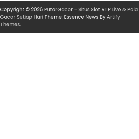
Copyright © 2026
PutarGacor – Situs Slot RTP Live & Pola
Gacor Setiap Hari
Theme: Essence News By
Artify
Themes
.