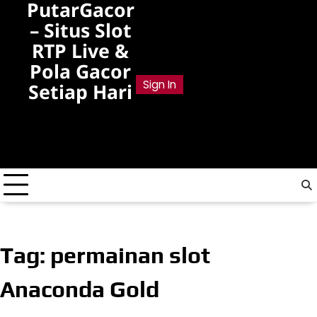
PutarGacor
Skip
to
– Situs Slot
content
RTP Live &
Pola Gacor
Sign In
Setiap Hari
“Putar Sekali, Cuan
Berkali! Temukan
Pola Slot Paling
Gacor Hari Ini.”
Tag:
permainan slot
Anaconda Gold