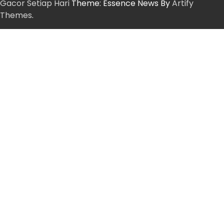
Gacor Setiap Hari
Theme: Essence News By
Artify
Themes
.