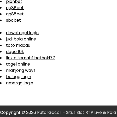
pionbet
qq88bet
qq88bet
sbobet
dewatogel login
judi bola online
toto macau
depo 10k
link alternatif bethoki77
togel online
mahjong ways
bolagg login
amergg login
Copyright © 2026
PutarGacor – Situs Slot RTP Live & Pola