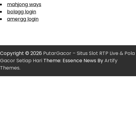
mahjong ways
bolagg login
amergg login
Copyright © 2026
PutarGacor – Situs Slot RTP Live & Pola
Gacor Setiap Hari
Theme: Essence News By
Artify
Themes
.