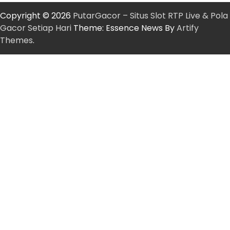
Copyright © 2026
PutarGacor – Situs Slot RTP Live & Pola
Gacor Setiap Hari
Theme: Essence News By
Artify
Themes
.