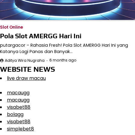
Slot Online
Pola Slot AMERGG Hari Ini
putargacor – Rahasia Fresh! Pola Slot AMERGG Hari Ini yang
Katanya Lagi Panas dan Banyak…
6 months ago
Aditya Wira Nugraha
WEBSITE NEWS
live draw macau
macaugg
macaugg
visabet88
bolagg
visabet88
simplebet8