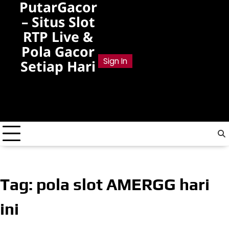
PutarGacor
Skip
to
– Situs Slot
content
RTP Live &
Pola Gacor
Sign In
Setiap Hari
“Putar Sekali, Cuan
Berkali! Temukan
Pola Slot Paling
Gacor Hari Ini.”
Tag:
pola slot AMERGG hari
ini