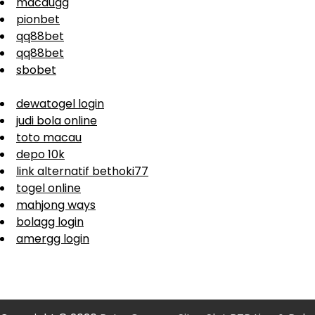
macaugg
pionbet
qq88bet
qq88bet
sbobet
dewatogel login
judi bola online
toto macau
depo 10k
link alternatif bethoki77
togel online
mahjong ways
bolagg login
amergg login