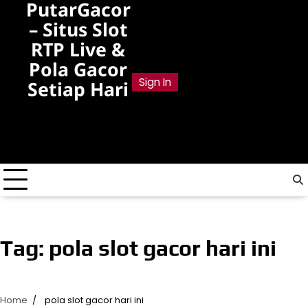
PutarGacor
Skip
to
– Situs Slot
content
RTP Live &
Pola Gacor
Sign In
Setiap Hari
“Putar Sekali, Cuan
Berkali! Temukan
Pola Slot Paling
Gacor Hari Ini.”
Tag:
pola slot gacor hari ini
Home
pola slot gacor hari ini