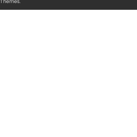
Themes
.