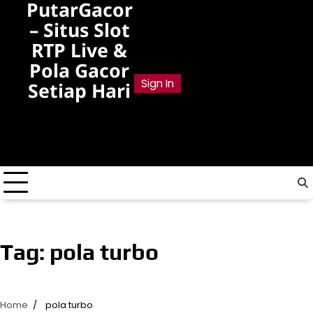
PutarGacor
Skip
to
– Situs Slot
content
RTP Live &
Pola Gacor
Sign In
Setiap Hari
“Putar Sekali, Cuan
Berkali! Temukan
Pola Slot Paling
Gacor Hari Ini.”
Tag:
pola turbo
Home
pola turbo