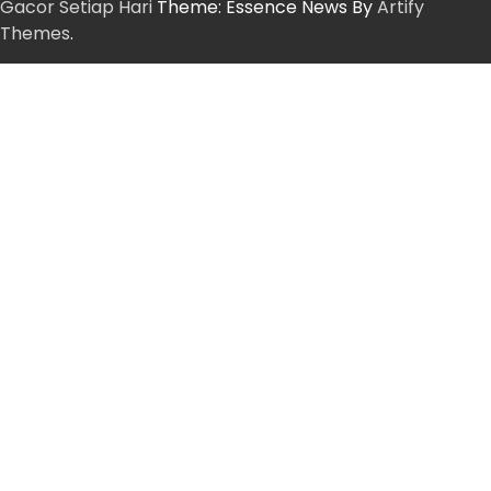
Gacor Setiap Hari
Theme: Essence News By
Artify
Themes
.