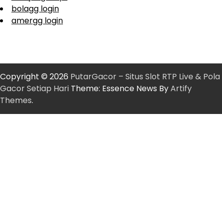
bolagg login
amergg login
Copyright © 2026
PutarGacor – Situs Slot RTP Live & Pola
Gacor Setiap Hari
Theme: Essence News By
Artify
Themes
.