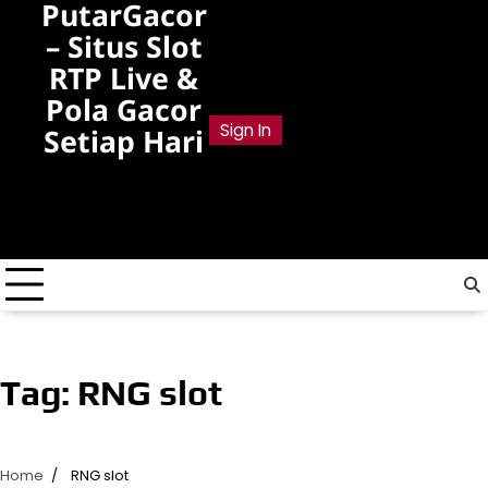
PutarGacor
Skip
to
– Situs Slot
content
RTP Live &
Pola Gacor
Sign In
Setiap Hari
“Putar Sekali, Cuan
Berkali! Temukan
Pola Slot Paling
Gacor Hari Ini.”
Tag:
RNG slot
Home
RNG slot