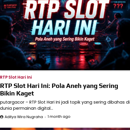
RTP Slot Hari Ini
RTP Slot Hari Ini: Pola Aneh yang Sering
Bikin Kaget
putargacor – RTP Slot Hari Ini jadi topik yang sering dibahas di
dunia permainan digital…
1 month ago
Aditya Wira Nugraha