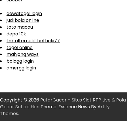
dewatogel login
judi bola online
toto macau
depo 10k
link alternatif bethoki77
togel online
mahjong ways
bolagg login
amergg login
Copyright © 2026
PutarGacor – Situs Slot RTP Live & Pola
Gacor Setiap Hari
Theme: Essence News By
Artify
Themes
.