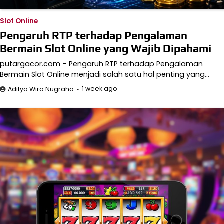
Slot Online
Pengaruh RTP terhadap Pengalaman
Bermain Slot Online yang Wajib Dipahami
putargacor.com – Pengaruh RTP terhadap Pengalaman
Bermain Slot Online menjadi salah satu hal penting yang…
1 week ago
Aditya Wira Nugraha