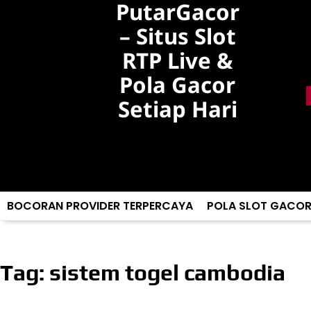
PutarGacor
Skip
to
– Situs Slot
content
RTP Live &
Pola Gacor
Setiap Hari
“Putar Sekali, Cuan
Berkali! Temukan Pola
Slot Paling Gacor Hari
Ini.”
BOCORAN PROVIDER TERPERCAYA
POLA SLOT GACO
Tag:
sistem togel cambodia