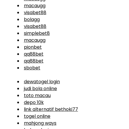
macaugg
visabet88
bolagg
visabet88
simplebet8
macaugg
pionbet
qq88bet
qq88bet
sbobet
dewatogel login
judi bola online
toto macau
depo 10k
link alternatif bethoki77
togel online
mahjong ways