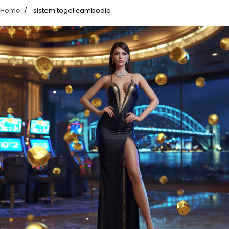
Home
sistem togel cambodia