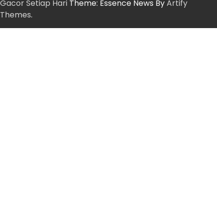
Gacor Setiap Hari
Theme: Essence News By
Artify
Themes
.