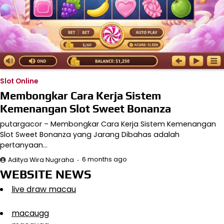
Slot Online
Membongkar Cara Kerja Sistem
Kemenangan Slot Sweet Bonanza
putargacor – Membongkar Cara Kerja Sistem Kemenangan
Slot Sweet Bonanza yang Jarang Dibahas adalah
pertanyaan…
6 months ago
Aditya Wira Nugraha
WEBSITE NEWS
live draw macau
macaugg