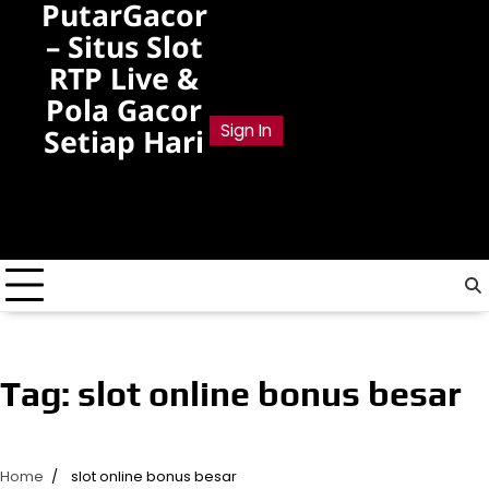
PutarGacor
Skip
to
– Situs Slot
content
RTP Live &
Pola Gacor
Sign In
Setiap Hari
“Putar Sekali, Cuan
Berkali! Temukan
Pola Slot Paling
Gacor Hari Ini.”
Tag:
slot online bonus besar
Home
slot online bonus besar