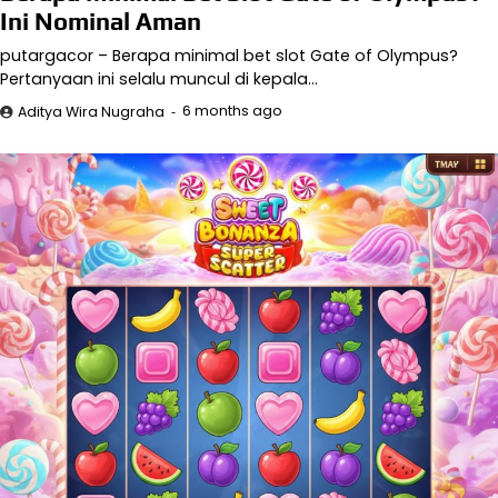
Ini Nominal Aman
putargacor – Berapa minimal bet slot Gate of Olympus?
Pertanyaan ini selalu muncul di kepala…
6 months ago
Aditya Wira Nugraha