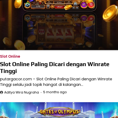
Slot Online
Slot Online Paling Dicari dengan Winrate
Tinggi
putargacor.com – Slot Online Paling Dicari dengan Winrate
Tinggi selalu jadi topik hangat di kalangan…
5 months ago
Aditya Wira Nugraha