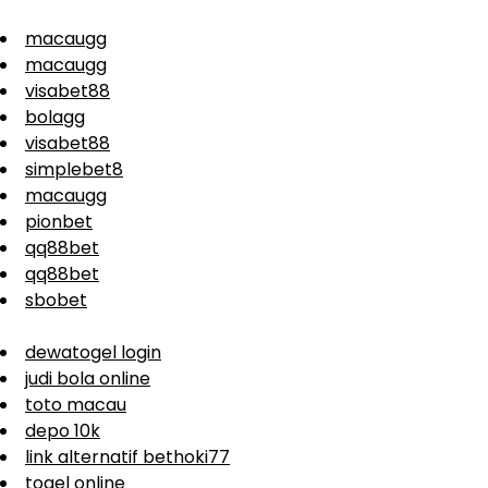
macaugg
macaugg
visabet88
bolagg
visabet88
simplebet8
macaugg
pionbet
qq88bet
qq88bet
sbobet
dewatogel login
judi bola online
toto macau
depo 10k
link alternatif bethoki77
togel online