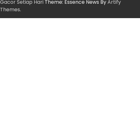
Gacor Setiap Hari
Theme: Essence News By
Artify
Themes
.