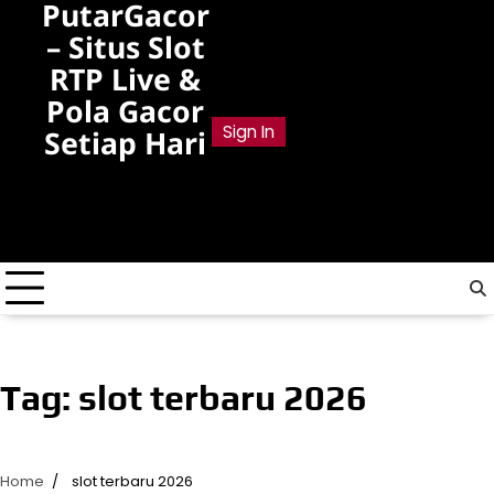
PutarGacor
Skip
to
– Situs Slot
content
RTP Live &
Pola Gacor
Sign In
Setiap Hari
“Putar Sekali, Cuan
Berkali! Temukan
Pola Slot Paling
Gacor Hari Ini.”
Tag:
slot terbaru 2026
Home
slot terbaru 2026