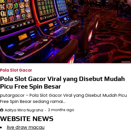
Pola Slot Gacor
Pola Slot Gacor Viral yang Disebut Mudah
Picu Free Spin Besar
putargacor – Pola Slot Gacor Viral yang Disebut Mudah Picu
Free Spin Besar sedang ramai…
2 months ago
Aditya Wira Nugraha
WEBSITE NEWS
live draw macau