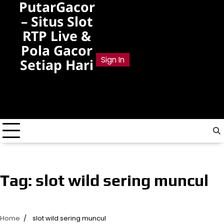
PutarGacor
Skip
to
– Situs Slot
content
RTP Live &
Pola Gacor
Sign In
Setiap Hari
“Putar Sekali, Cuan
Berkali! Temukan
Pola Slot Paling
Gacor Hari Ini.”
Tag:
slot wild sering muncul
Home
slot wild sering muncul