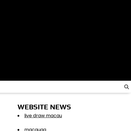
WEBSITE NEWS
live draw macau
macaugg