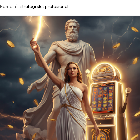
Home
strategi slot profesional