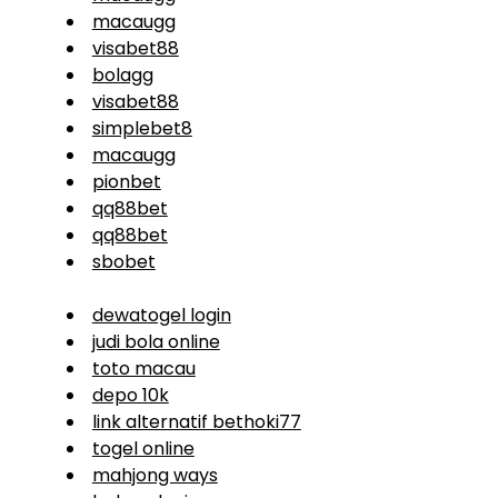
macaugg
visabet88
bolagg
visabet88
simplebet8
macaugg
pionbet
qq88bet
qq88bet
sbobet
dewatogel login
judi bola online
toto macau
depo 10k
link alternatif bethoki77
togel online
mahjong ways