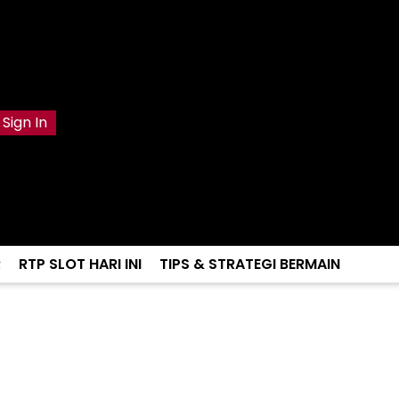
Sign In
R
RTP SLOT HARI INI
TIPS & STRATEGI BERMAIN