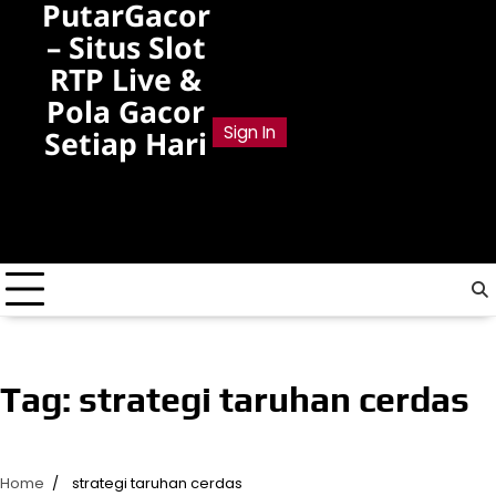
PutarGacor
Skip
to
– Situs Slot
content
RTP Live &
Pola Gacor
Sign In
Setiap Hari
“Putar Sekali, Cuan
Berkali! Temukan
Pola Slot Paling
Gacor Hari Ini.”
Tag:
strategi taruhan cerdas
Home
strategi taruhan cerdas