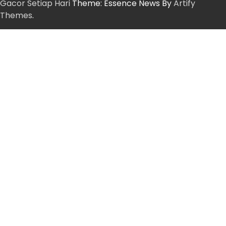
Gacor Setiap Hari
Theme: Essence News By
Artify
Themes
.