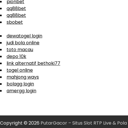
pionbet
qq88bet
qq88bet
sbobet
dewatogel login
judi bola online
toto macau
depo 10k
link alternatif bethoki77
togel online
mahjong ways
bolagg login
amergg login
Copyright © 2026
PutarGacor – Situs Slot RTP Live & Pola