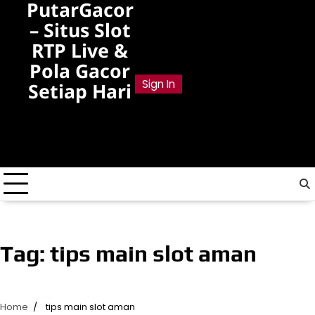
PutarGacor
Skip
to
– Situs Slot
content
RTP Live &
Pola Gacor
Sign In
Setiap Hari
“Putar Sekali, Cuan
Berkali! Temukan
Pola Slot Paling
Gacor Hari Ini.”
Tag:
tips main slot aman
Home
tips main slot aman