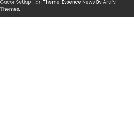
Gacor Setiap Hari
Theme: Essence News By
Artify
Themes
.