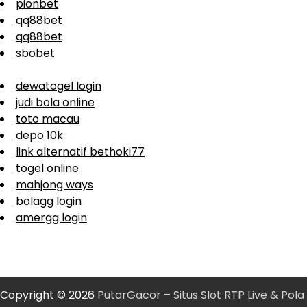
pionbet
qq88bet
qq88bet
sbobet
dewatogel login
judi bola online
toto macau
depo 10k
link alternatif bethoki77
togel online
mahjong ways
bolagg login
amergg login
Copyright © 2026
PutarGacor – Situs Slot RTP Live & Pola