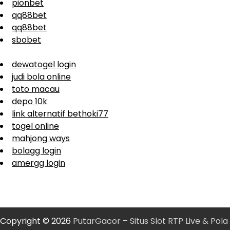
pionbet
qq88bet
qq88bet
sbobet
dewatogel login
judi bola online
toto macau
depo 10k
link alternatif bethoki77
togel online
mahjong ways
bolagg login
amergg login
Copyright © 2026
PutarGacor – Situs Slot RTP Live & Pola