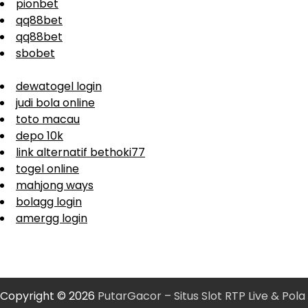
pionbet
qq88bet
qq88bet
sbobet
dewatogel login
judi bola online
toto macau
depo 10k
link alternatif bethoki77
togel online
mahjong ways
bolagg login
amergg login
Copyright © 2026
PutarGacor – Situs Slot RTP Live & Pola