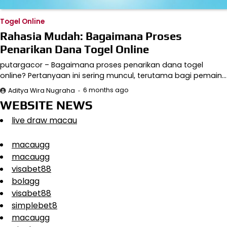
Togel Online
Rahasia Mudah: Bagaimana Proses
Penarikan Dana Togel Online
putargacor – Bagaimana proses penarikan dana togel
online? Pertanyaan ini sering muncul, terutama bagi pemain…
6 months ago
Aditya Wira Nugraha
WEBSITE NEWS
live draw macau
macaugg
macaugg
visabet88
bolagg
visabet88
simplebet8
macaugg