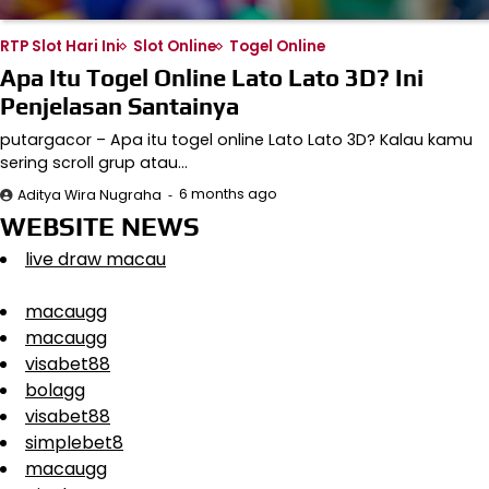
RTP Slot Hari Ini
Slot Online
Togel Online
Apa Itu Togel Online Lato Lato 3D? Ini
Penjelasan Santainya
putargacor – Apa itu togel online Lato Lato 3D? Kalau kamu
sering scroll grup atau…
6 months ago
Aditya Wira Nugraha
WEBSITE NEWS
live draw macau
macaugg
macaugg
visabet88
bolagg
visabet88
simplebet8
macaugg