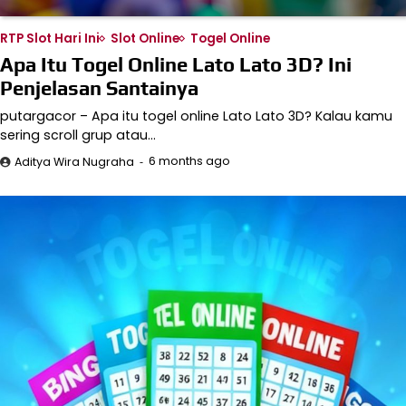
RTP Slot Hari Ini
Slot Online
Togel Online
Apa Itu Togel Online Lato Lato 3D? Ini
Penjelasan Santainya
putargacor – Apa itu togel online Lato Lato 3D? Kalau kamu
sering scroll grup atau…
6 months ago
Aditya Wira Nugraha