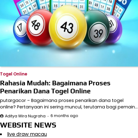
Togel Online
Rahasia Mudah: Bagaimana Proses
Penarikan Dana Togel Online
putargacor – Bagaimana proses penarikan dana togel
online? Pertanyaan ini sering muncul, terutama bagi pemain…
6 months ago
Aditya Wira Nugraha
WEBSITE NEWS
live draw macau