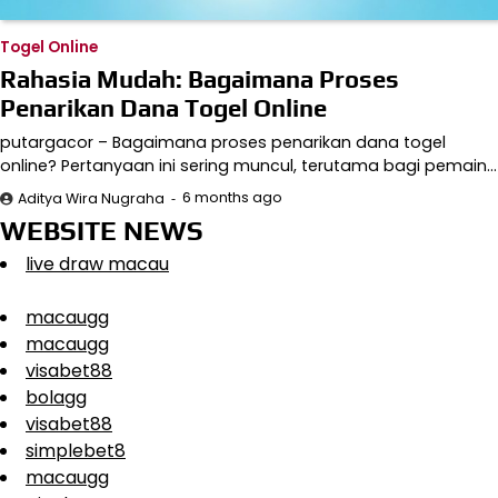
Togel Online
Rahasia Mudah: Bagaimana Proses
Penarikan Dana Togel Online
putargacor – Bagaimana proses penarikan dana togel
online? Pertanyaan ini sering muncul, terutama bagi pemain…
6 months ago
Aditya Wira Nugraha
WEBSITE NEWS
live draw macau
macaugg
macaugg
visabet88
bolagg
visabet88
simplebet8
macaugg