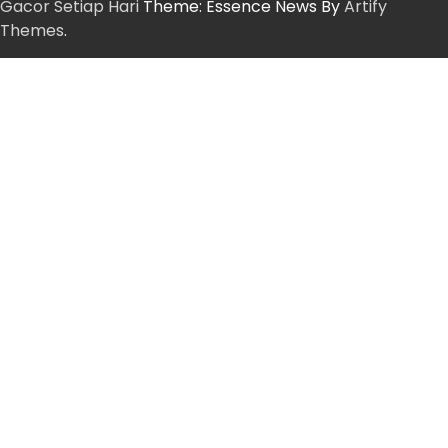
Gacor Setiap Hari
Theme: Essence News By
Artify
Themes
.