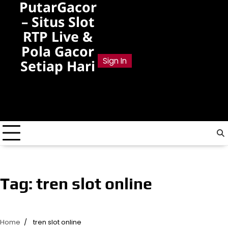
PutarGacor
Skip
to
– Situs Slot
content
RTP Live &
Pola Gacor
Sign In
Setiap Hari
“Putar Sekali, Cuan
Berkali! Temukan
Pola Slot Paling
Gacor Hari Ini.”
Tag:
tren slot online
Home
tren slot online