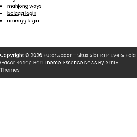
mahjong ways
bolagg login
amergg login
Copyright © 2026
PutarGacor – Situs Slot RTP Live & Pola
Gacor Setiap Hari
Theme: Essence News By
Artify
Themes
.