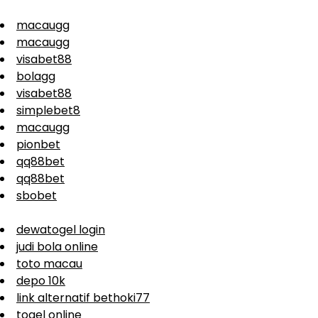
macaugg
macaugg
visabet88
bolagg
visabet88
simplebet8
macaugg
pionbet
qq88bet
qq88bet
sbobet
dewatogel login
judi bola online
toto macau
depo 10k
link alternatif bethoki77
togel online