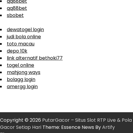
qq88bet
qq88bet
sbobet
dewatogel login
judi bola online
toto macau
depo 10k
link alternatif bethoki77
togel online
mahjong ways
bolagg login
amergg login
Copyright © 2026
PutarGacor – Situs Slot RTP Live & Pola
Gacor Setiap Hari
Theme: Essence News By
Artify