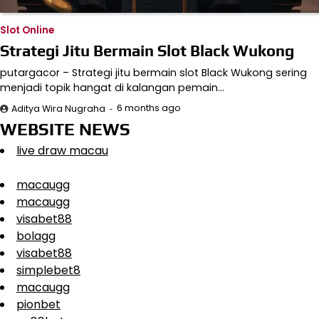
Slot Online
Strategi Jitu Bermain Slot Black Wukong
putargacor – Strategi jitu bermain slot Black Wukong sering
menjadi topik hangat di kalangan pemain…
6 months ago
Aditya Wira Nugraha
WEBSITE NEWS
live draw macau
macaugg
macaugg
visabet88
bolagg
visabet88
simplebet8
macaugg
pionbet