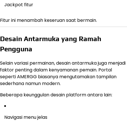
Jackpot fitur
Fitur ini menambah keseruan saat bermain.
Desain Antarmuka yang Ramah
Pengguna
Selain variasi permainan, desain antarmuka juga menjadi
faktor penting dalam kenyamanan pemain. Portal
seperti AMERGG biasanya mengutamakan tampilan
sederhana namun modern.
Beberapa keunggulan desain platform antara lain:
Navigasi menu jelas