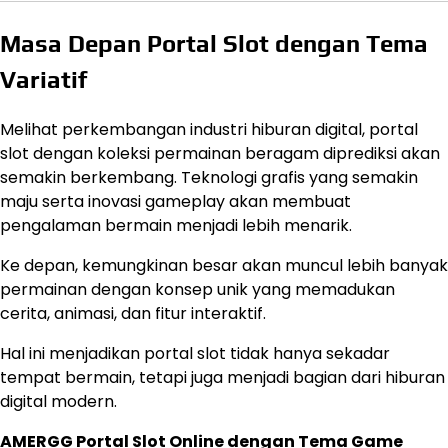
Masa Depan Portal Slot dengan Tema
Variatif
Melihat perkembangan industri hiburan digital, portal
slot dengan koleksi permainan beragam diprediksi akan
semakin berkembang. Teknologi grafis yang semakin
maju serta inovasi gameplay akan membuat
pengalaman bermain menjadi lebih menarik.
Ke depan, kemungkinan besar akan muncul lebih banyak
permainan dengan konsep unik yang memadukan
cerita, animasi, dan fitur interaktif.
Hal ini menjadikan portal slot tidak hanya sekadar
tempat bermain, tetapi juga menjadi bagian dari hiburan
digital modern.
AMERGG Portal Slot Online dengan Tema Game