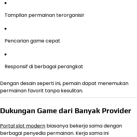
Tampilan permainan terorganisir
Pencarian game cepat
Responsif di berbagai perangkat
Dengan desain seperti ini, pemain dapat menemukan
permainan favorit tanpa kesulitan.
Dukungan Game dari Banyak Provider
Portal slot modern
biasanya bekerja sama dengan
berbagai penyedia permainan. Kerja sama ini