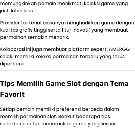
memungkinkan pemain menikmati koleksi game yang
jauh lebih luas.
Provider terkenal biasanya menghadirkan game dengan
kualitas grafis tinggi serta fitur inovatif yang membuat
permainan semakin menarik.
Kolaborasi ini juga membuat platform seperti AMERGG
selalu memiliki koleksi permainan terbaru yang terus
diperbarui.
Tips Memilih Game Slot dengan Tema
Favorit
Setiap pemain memiliki preferensi berbeda dalam
memilih permainan slot. Berikut beberapa tips
sederhana untuk menemukan game yang sesuai.