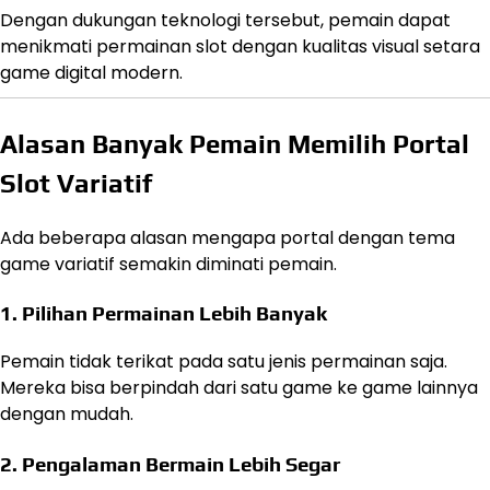
Dengan dukungan teknologi tersebut, pemain dapat
menikmati permainan slot dengan kualitas visual setara
game digital modern.
Alasan Banyak Pemain Memilih Portal
Slot Variatif
Ada beberapa alasan mengapa portal dengan tema
game variatif semakin diminati pemain.
1. Pilihan Permainan Lebih Banyak
Pemain tidak terikat pada satu jenis permainan saja.
Mereka bisa berpindah dari satu game ke game lainnya
dengan mudah.
2. Pengalaman Bermain Lebih Segar