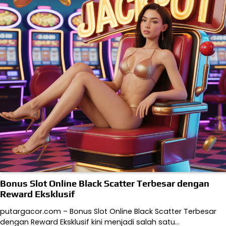
Bonus Slot Online Black Scatter Terbesar dengan
Reward Eksklusif
putargacor.com – Bonus Slot Online Black Scatter Terbesar
dengan Reward Eksklusif kini menjadi salah satu…