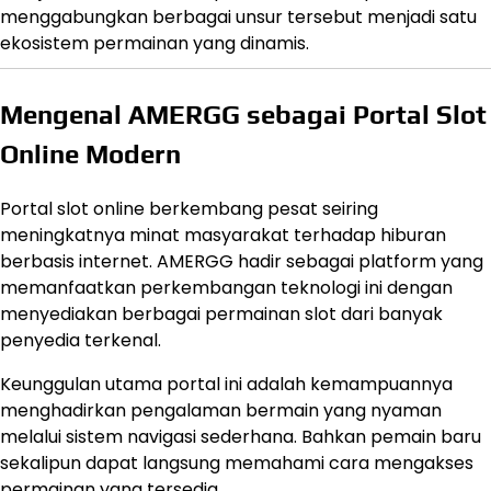
menggabungkan berbagai unsur tersebut menjadi satu
ekosistem permainan yang dinamis.
Mengenal AMERGG sebagai Portal Slot
Online Modern
Portal slot online berkembang pesat seiring
meningkatnya minat masyarakat terhadap hiburan
berbasis internet. AMERGG hadir sebagai platform yang
memanfaatkan perkembangan teknologi ini dengan
menyediakan berbagai permainan slot dari banyak
penyedia terkenal.
Keunggulan utama portal ini adalah kemampuannya
menghadirkan pengalaman bermain yang nyaman
melalui sistem navigasi sederhana. Bahkan pemain baru
sekalipun dapat langsung memahami cara mengakses
permainan yang tersedia.