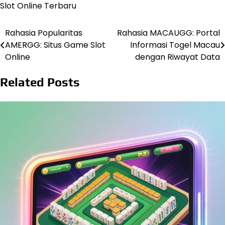
Slot Online Terbaru
Rahasia Popularitas
Rahasia MACAUGG: Portal
Post
AMERGG: Situs Game Slot
Informasi Togel Macau
navigation
Online
dengan Riwayat Data
Related Posts