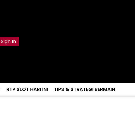
Sign In
R
RTP SLOT HARI INI
TIPS & STRATEGI BERMAIN