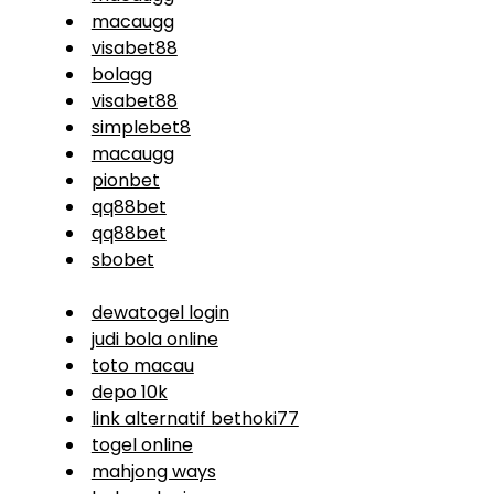
macaugg
visabet88
bolagg
visabet88
simplebet8
macaugg
pionbet
qq88bet
qq88bet
sbobet
dewatogel login
judi bola online
toto macau
depo 10k
link alternatif bethoki77
togel online
mahjong ways